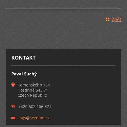
Zpět
KONTAKT
Pavel Suchý
Komenského 764
Hostinné 543 71
Czech Republic
+420 602 166 371
jags@sez
nam.cz