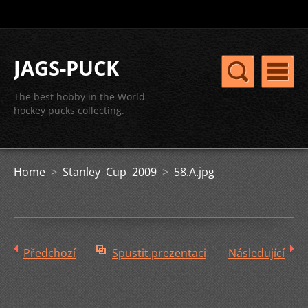
JAGS-PUCK
The best hobby in the World -
hockey pucks collecting.
Home
>
Stanley Cup 2009
>
58.A.jpg
Předchozí
Spustit prezentaci
Následující