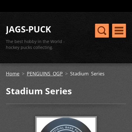
JAGS-PUCK
The best hobby in the World -
hockey pucks collecting.
Home
>
PENGUINS OGP
>
Stadium Series
Stadium Series