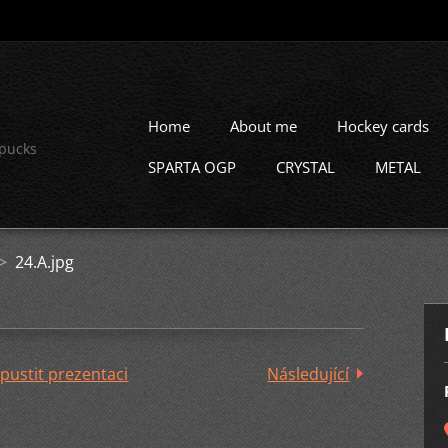
Home
About me
Hockey cards
 pucks
SPARTA OGP
CRYSTAL
METAL
>
24.A.jpg
pustit prezentaci
Následující