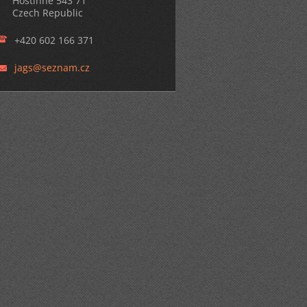
Hostinné 543 71
Czech Republic
+420 602 166 371
jags@sez
nam.cz