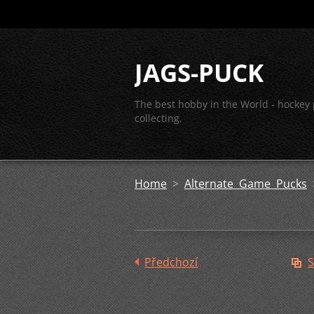
JAGS-PUCK
The best hobby in the World - hockey
collecting.
Home
>
Alternate Game Pucks
Předchozí
S