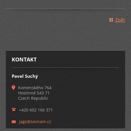
Zpět
KONTAKT
Pavel Suchý
Komenského 764
Hostinné 543 71
Czech Republic
+420 602 166 371
jags@sez
nam.cz