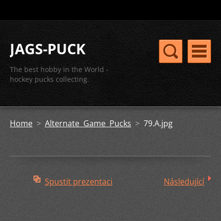
JAGS-PUCK
The best hobby in the World -
hockey pucks collecting.
Home
>
Alternate Game Pucks
>
79.A.jpg
Spustit prezentaci
Následující