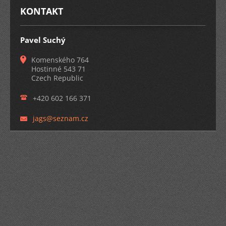
KONTAKT
Pavel Suchý
Komenského 764
Hostinné 543 71
Czech Republic
+420 602 166 371
jags@sez
nam.cz