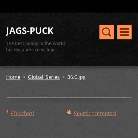
JAGS-PUCK
The best hobby in the World -
hockey pucks collecting.
Home
>
Global Series
>
36.C.jpg
Předchozí
Spustit prezentaci