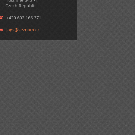
Hostinné 543 71
Czech Republic
+420 602 166 371
jags@sez
nam.cz