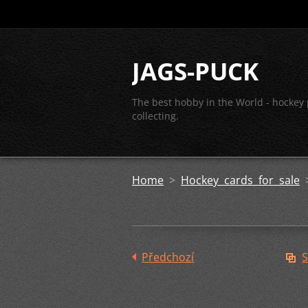
JAGS-PUCK
The best hobby in the World - hockey
collecting.
Home
>
Hockey cards for sale
Předchozí
S