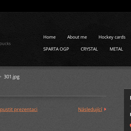
Home
About me
Hockey cards
 pucks
SPARTA OGP
CRYSTAL
METAL
>
301.jpg
pustit prezentaci
Následující