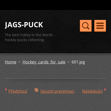
JAGS-PUCK
The best hobby in the World -
hockey pucks collecting.
Home
>
Hockey cards for sale
>
601.jpg
Předchozí
Spustit prezentaci
Následující