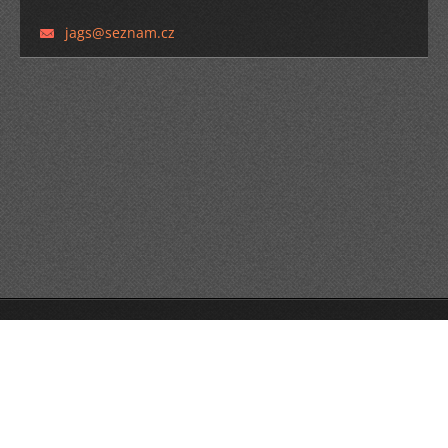
jags@sez
nam.cz
© 2014 Všechna práva vyhrazena.
Tvorba webových stránek zdarma