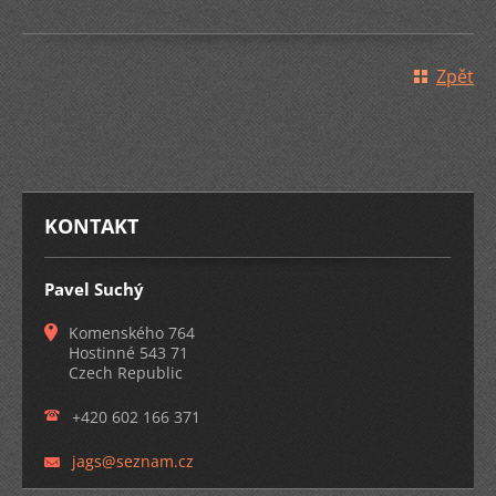
Zpět
KONTAKT
Pavel Suchý
Komenského 764
Hostinné 543 71
Czech Republic
+420 602 166 371
jags@sez
nam.cz