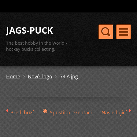
JAGS-PUCK
The best hobby in the World -
hockey pucks collecting.
Home
>
Nové logo
>
74.A.jpg
Předchozí
Spustit prezentaci
Následující