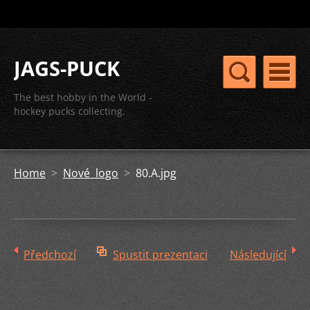
JAGS-PUCK
The best hobby in the World -
hockey pucks collecting.
Home
>
Nové logo
>
80.A.jpg
Předchozí
Spustit prezentaci
Následující