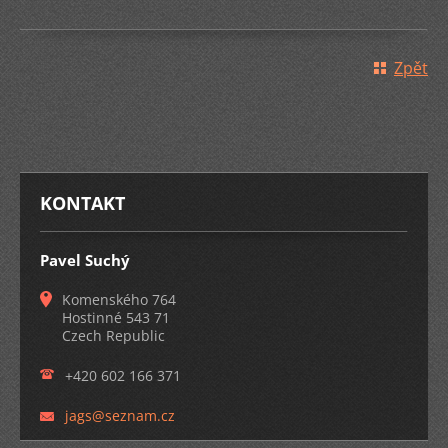
Zpět
KONTAKT
Pavel Suchý
Komenského 764
Hostinné 543 71
Czech Republic
+420 602 166 371
jags@sez
nam.cz