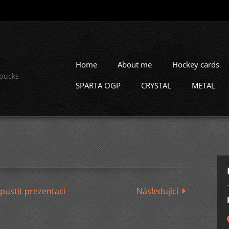
Home
About me
Hockey cards
 pucks
SPARTA OGP
CRYSTAL
METAL
pustit prezentaci
Následující