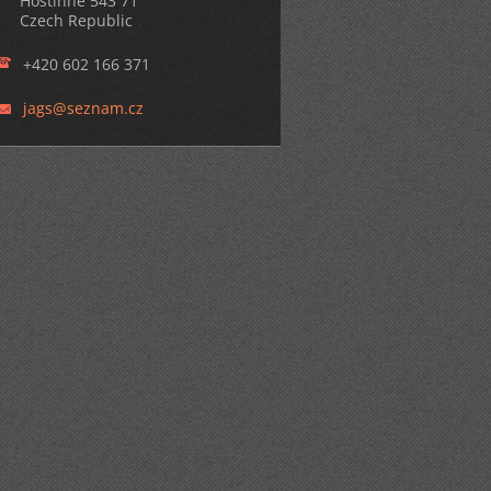
Hostinné 543 71
Czech Republic
+420 602 166 371
jags@sez
nam.cz