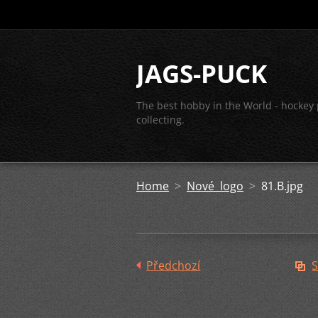
JAGS-PUCK
The best hobby in the World - hockey
collecting.
Home
>
Nové logo
>
81.B.jpg
Předchozí
S