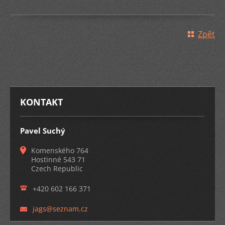
Zpět
KONTAKT
Pavel Suchý
Komenského 764
Hostinné 543 71
Czech Republic
+420 602 166 371
jags@sez
nam.cz