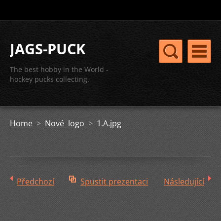
JAGS-PUCK
The best hobby in the World -
hockey pucks collecting.
Home
>
Nové logo
>
1.A.jpg
Předchozí
Spustit prezentaci
Následující