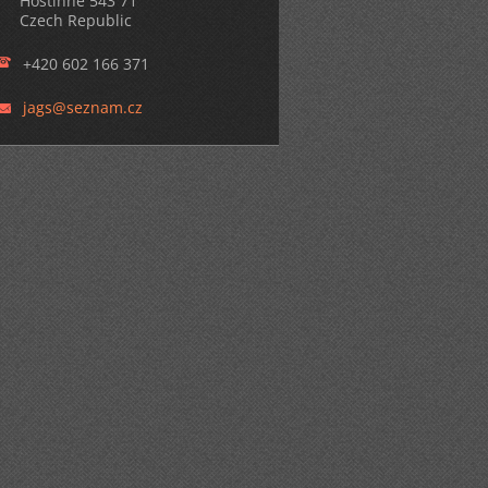
Hostinné 543 71
Czech Republic
+420 602 166 371
jags@sez
nam.cz