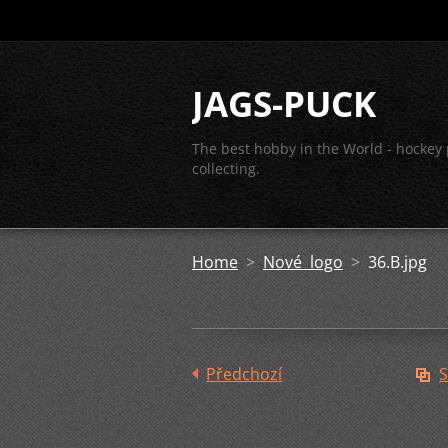
JAGS-PUCK
The best hobby in the World - hockey
collecting.
Home
>
Nové logo
>
36.B.jpg
Předchozí
S