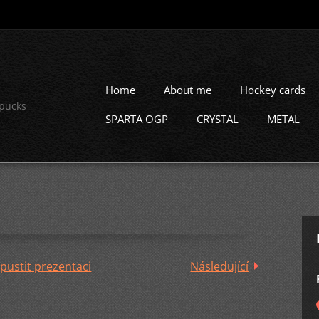
Home
About me
Hockey cards
 pucks
SPARTA OGP
CRYSTAL
METAL
pustit prezentaci
Následující