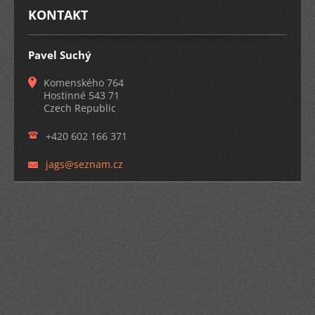
KONTAKT
Pavel Suchý
Komenského 764
Hostinné 543 71
Czech Republic
+420 602 166 371
jags@sez
nam.cz