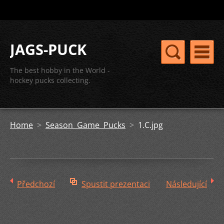
JAGS-PUCK
The best hobby in the World -
hockey pucks collecting.
Home
>
Season Game Pucks
>
1.C.jpg
Předchozí
Spustit prezentaci
Následující