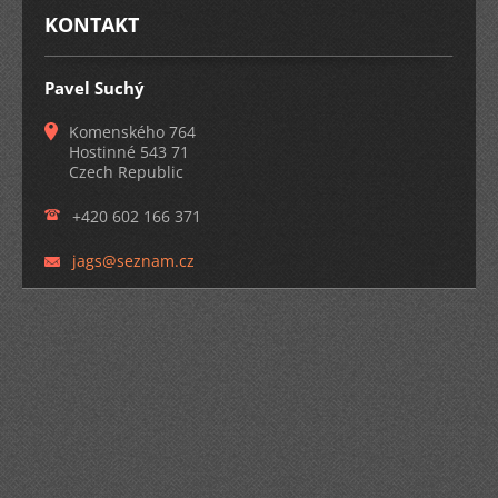
KONTAKT
Pavel Suchý
Komenského 764
Hostinné 543 71
Czech Republic
+420 602 166 371
jags@sez
nam.cz