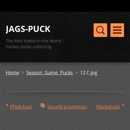
JAGS-PUCK
The best hobby in the World -
hockey pucks collecting.
Home
>
Season Game Pucks
>
12.C.jpg
Předchozí
Spustit prezentaci
Následující