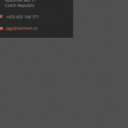
Hostinné 543 71
Czech Republic
+420 602 166 371
jags@sez
nam.cz