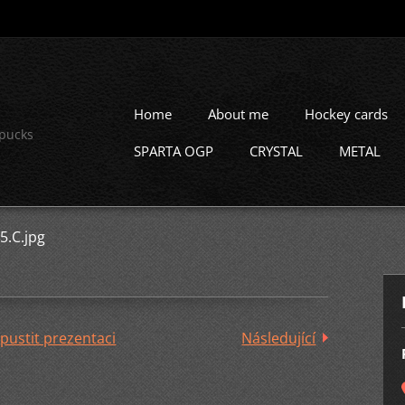
Home
About me
Hockey cards
 pucks
SPARTA OGP
CRYSTAL
METAL
5.C.jpg
pustit prezentaci
Následující