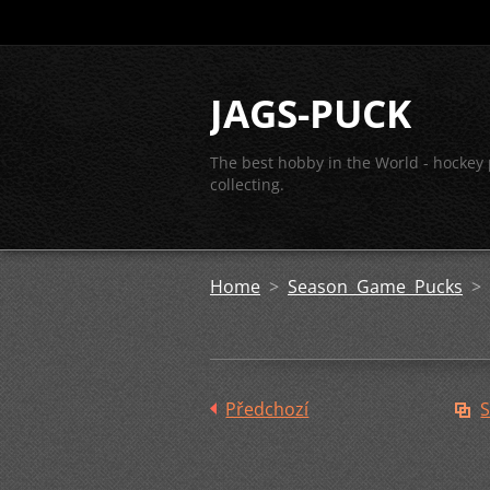
JAGS-PUCK
The best hobby in the World - hockey
collecting.
Home
>
Season Game Pucks
>
Předchozí
S