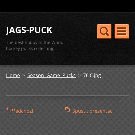
JAGS-PUCK
The best hobby in the World -
hockey pucks collecting.
Home
>
Season Game Pucks
>
76.C.jpg
Předchozí
Spustit prezentaci