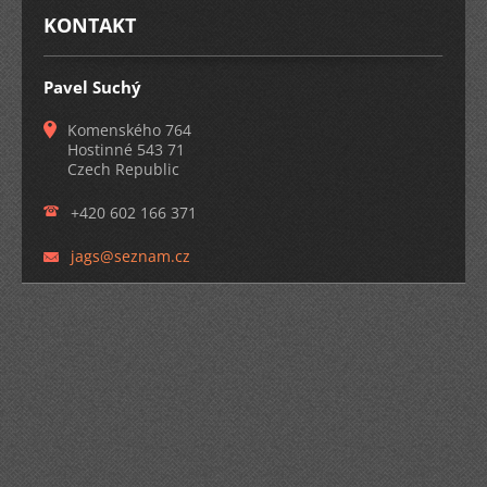
KONTAKT
Pavel Suchý
Komenského 764
Hostinné 543 71
Czech Republic
+420 602 166 371
jags@sez
nam.cz