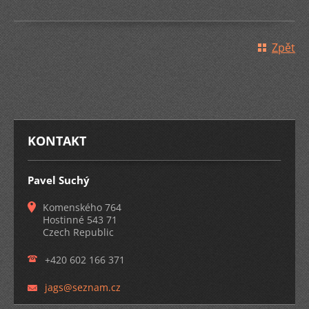
Zpět
KONTAKT
Pavel Suchý
Komenského 764
Hostinné 543 71
Czech Republic
+420 602 166 371
jags@sez
nam.cz