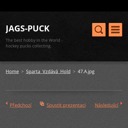
JAGS-PUCK
The best hobby in the World -
hockey pucks collecting.
Home
>
Sparta Vzdává Hold
>
47.A.jpg
Předchozí
Spustit prezentaci
Následující