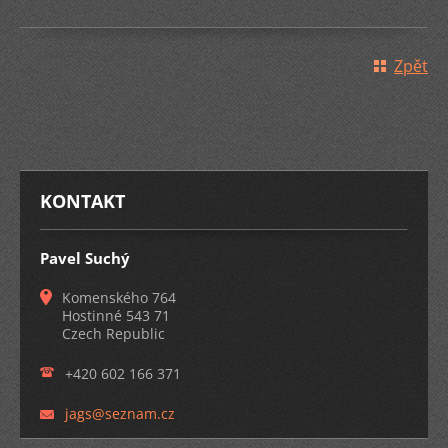
Zpět
KONTAKT
Pavel Suchý
Komenského 764
Hostinné 543 71
Czech Republic
+420 602 166 371
jags@sez
nam.cz