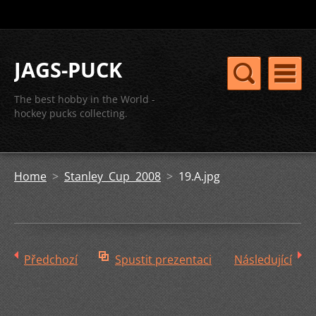
JAGS-PUCK
The best hobby in the World -
hockey pucks collecting.
Home
>
Stanley Cup 2008
>
19.A.jpg
Předchozí
Spustit prezentaci
Následující