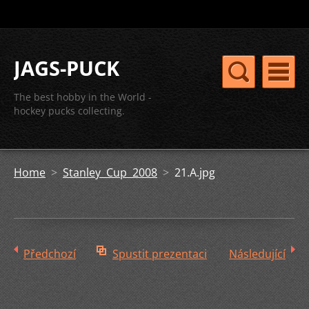
JAGS-PUCK
The best hobby in the World -
hockey pucks collecting.
Home
>
Stanley Cup 2008
>
21.A.jpg
Předchozí
Spustit prezentaci
Následující