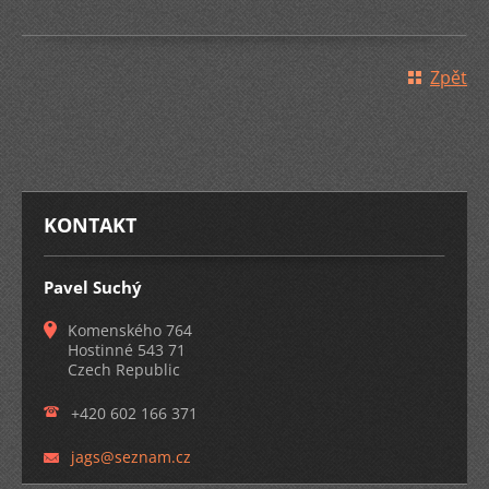
Zpět
KONTAKT
Pavel Suchý
Komenského 764
Hostinné 543 71
Czech Republic
+420 602 166 371
jags@sez
nam.cz