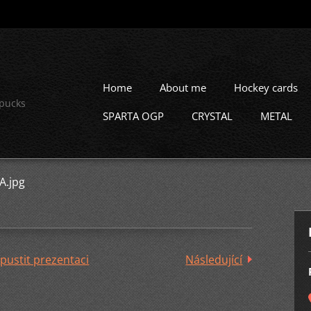
Home
About me
Hockey cards
 pucks
SPARTA OGP
CRYSTAL
METAL
A.jpg
pustit prezentaci
Následující