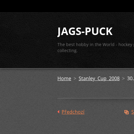
JAGS-PUCK
The best hobby in the World - hockey
collecting.
Home
>
Stanley Cup 2008
>
30.
Předchozí
S