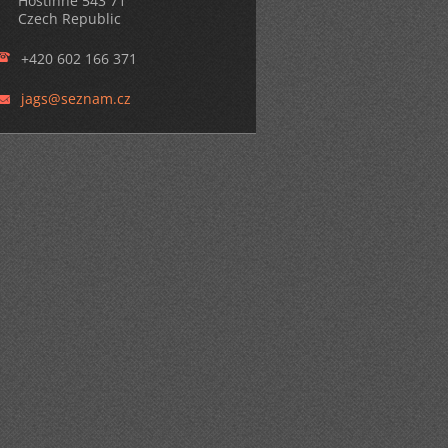
Hostinné 543 71
Czech Republic
+420 602 166 371
jags@sez
nam.cz