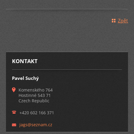
Zpět
KONTAKT
Pavel Suchý
Komenského 764
Hostinné 543 71
Czech Republic
+420 602 166 371
jags@sez
nam.cz