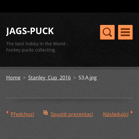
JAGS-PUCK
The best hobby in the World -
hockey pucks collecting.
Home
>
Stanley Cup 2016
>
53.A.jpg
Předchozí
Spustit prezentaci
Následující