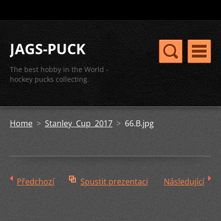
JAGS-PUCK
The best hobby in the World -
hockey pucks collecting.
Home
>
Stanley Cup 2017
>
66.B.jpg
Předchozí
Spustit prezentaci
Následující