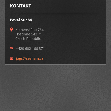
KONTAKT
Pavel Suchý
Komenského 764
Hostinné 543 71
Czech Republic
+420 602 166 371
jags@sez
nam.cz