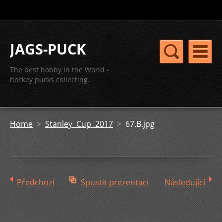
JAGS-PUCK
The best hobby in the World -
hockey pucks collecting.
Home
>
Stanley Cup 2017
>
67.B.jpg
Předchozí
Spustit prezentaci
Následující