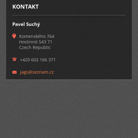
KONTAKT
Pavel Suchý
Komenského 764
Hostinné 543 71
Czech Republic
+420 602 166 371
jags@sez
nam.cz