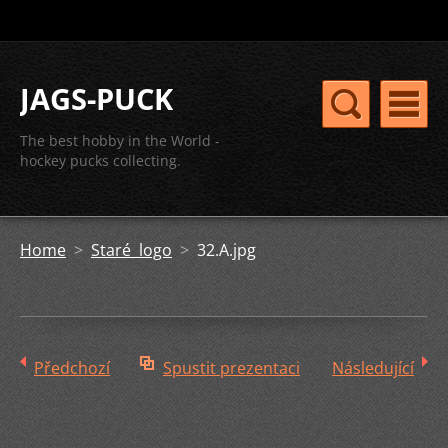
JAGS-PUCK
The best hobby in the World -
hockey pucks collecting.
Home
>
Staré logo
>
32.A.jpg
Předchozí
Spustit prezentaci
Následující