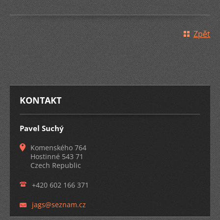
Zpět
KONTAKT
Pavel Suchý
Komenského 764
Hostinné 543 71
Czech Republic
+420 602 166 371
jags@sez
nam.cz