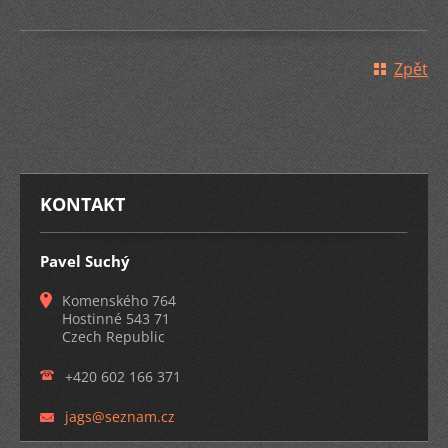
Zpět
KONTAKT
Pavel Suchý
Komenského 764
Hostinné 543 71
Czech Republic
+420 602 166 371
jags@sez
nam.cz