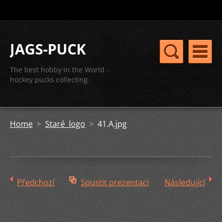
JAGS-PUCK
The best hobby in the World -
hockey pucks collecting.
Home
>
Staré logo
>
41.A.jpg
Předchozí
Spustit prezentaci
Následující