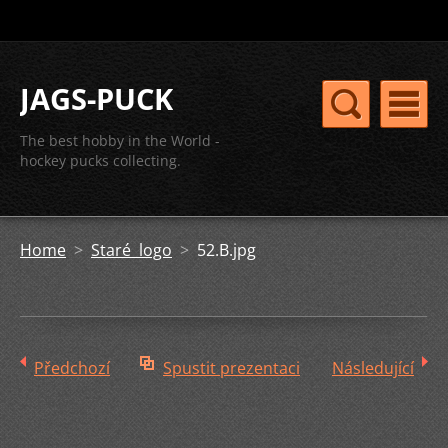
JAGS-PUCK
The best hobby in the World -
hockey pucks collecting.
Home
>
Staré logo
>
52.B.jpg
Předchozí
Spustit prezentaci
Následující