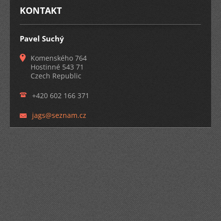
KONTAKT
Pavel Suchý
Komenského 764
Hostinné 543 71
Czech Republic
+420 602 166 371
jags@sez
nam.cz