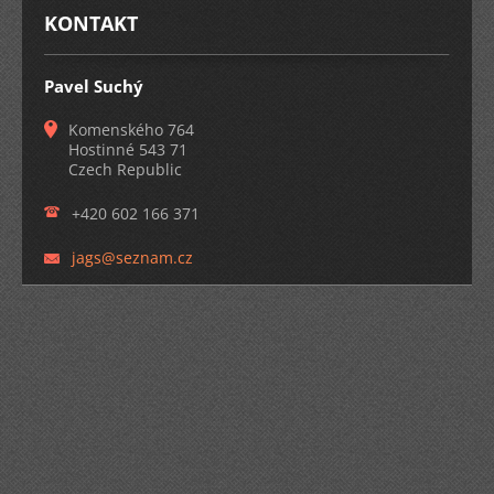
KONTAKT
Pavel Suchý
Komenského 764
Hostinné 543 71
Czech Republic
+420 602 166 371
jags@sez
nam.cz