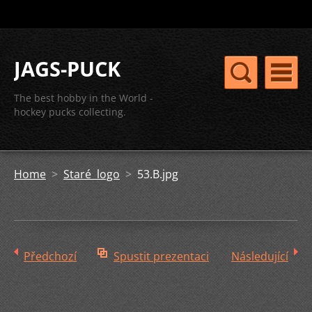
JAGS-PUCK
The best hobby in the World -
hockey pucks collecting.
Home
>
Staré logo
>
53.B.jpg
Předchozí
Spustit prezentaci
Následující