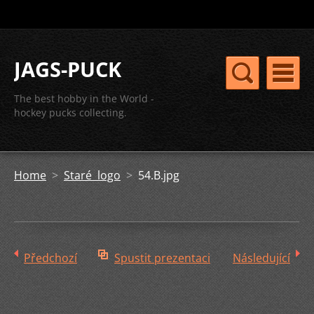
JAGS-PUCK
The best hobby in the World -
hockey pucks collecting.
Home
>
Staré logo
>
54.B.jpg
Předchozí
Spustit prezentaci
Následující