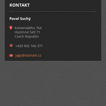
KONTAKT
Pavel Suchý
Komenského 764
Hostinné 543 71
Czech Republic
+420 602 166 371
jags@sez
nam.cz