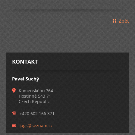
Zpět
KONTAKT
Pavel Suchý
Komenského 764
Hostinné 543 71
Czech Republic
+420 602 166 371
jags@sez
nam.cz