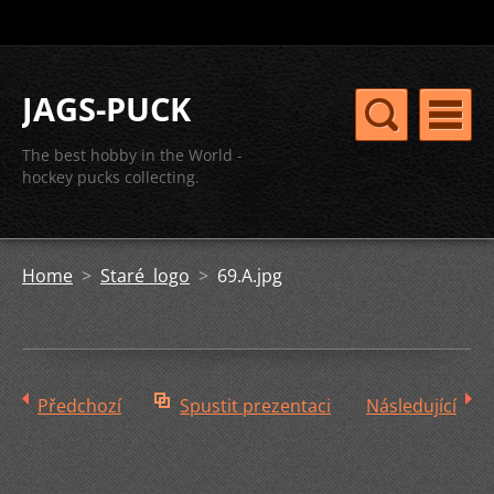
JAGS-PUCK
The best hobby in the World -
hockey pucks collecting.
Home
>
Staré logo
>
69.A.jpg
Předchozí
Spustit prezentaci
Následující