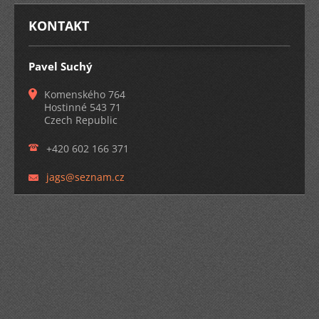
KONTAKT
Pavel Suchý
Komenského 764
Hostinné 543 71
Czech Republic
+420 602 166 371
jags@sez
nam.cz