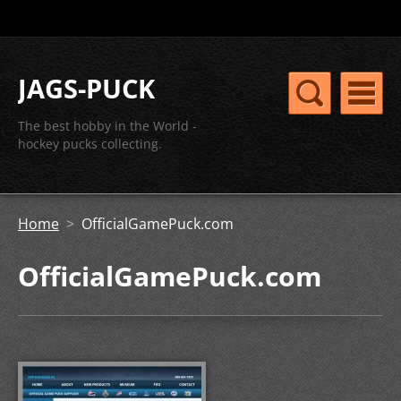
JAGS-PUCK
The best hobby in the World -
hockey pucks collecting.
Home
>
OfficialGamePuck.com
OfficialGamePuck.com