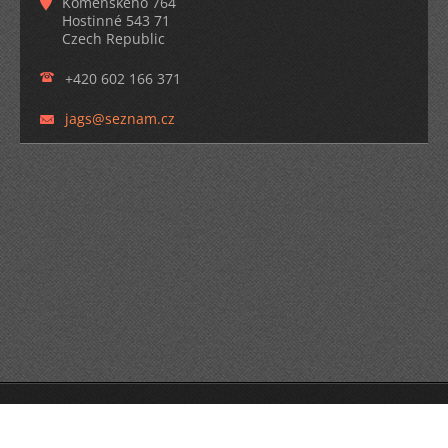
Komenského 764
Hostinné 543 71
Czech Republic
+420 602 166 371
jags@sez
nam.cz
© 2014 Všechna práva vyhrazena.
Vytvořte si webové stránky zdarma!