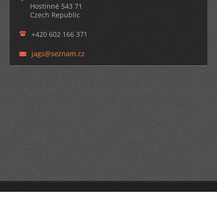
Hostinné 543 71
Czech Republic
+420 602 166 371
jags@sez
nam.cz
© 2014 Všechna práva vyhrazena.
Vytvořte si webové stránky zdarma!