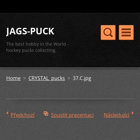
JAGS-PUCK
The best hobby in the World -
hockey pucks collecting.
Home
>
CRYSTAL pucks
>
37.C.jpg
Předchozí
Spustit prezentaci
Následující