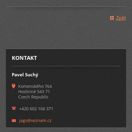
Zpět
KONTAKT
Pavel Suchý
Komenského 764
Hostinné 543 71
Czech Republic
+420 602 166 371
jags@sez
nam.cz