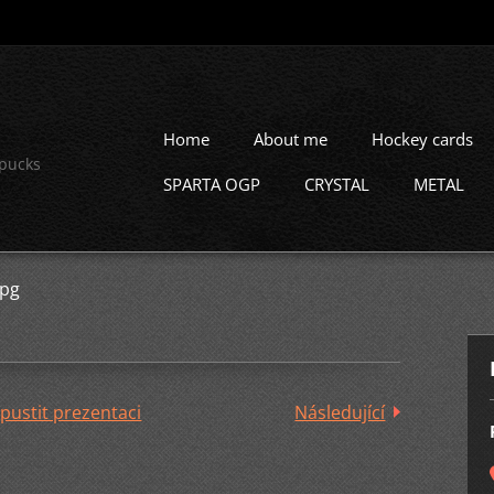
Home
About me
Hockey cards
 pucks
SPARTA OGP
CRYSTAL
METAL
jpg
pustit prezentaci
Následující