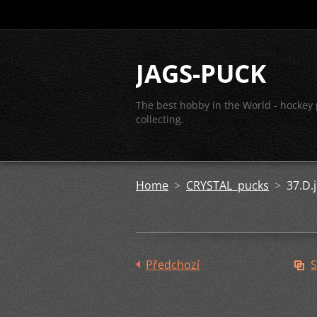
JAGS-PUCK
The best hobby in the World - hockey
collecting.
Home
>
CRYSTAL pucks
>
37.D.
Předchozí
S