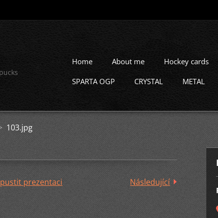
Home
About me
Hockey cards
 pucks
SPARTA OGP
CRYSTAL
METAL
>
103.jpg
pustit prezentaci
Následující