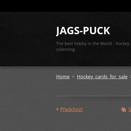
JAGS-PUCK
The best hobby in the World - hockey
collecting.
Home
>
Hockey cards for sale
Předchozí
S