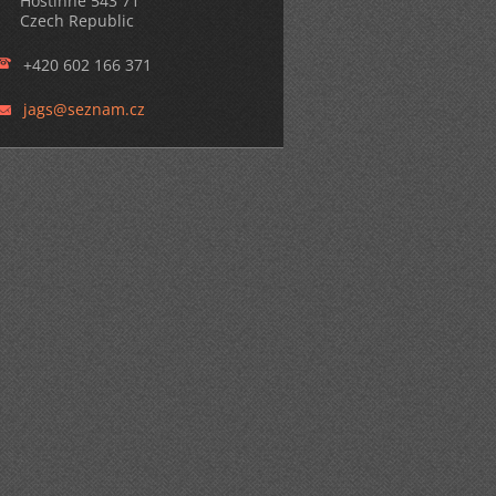
Hostinné 543 71
Czech Republic
+420 602 166 371
jags@sez
nam.cz