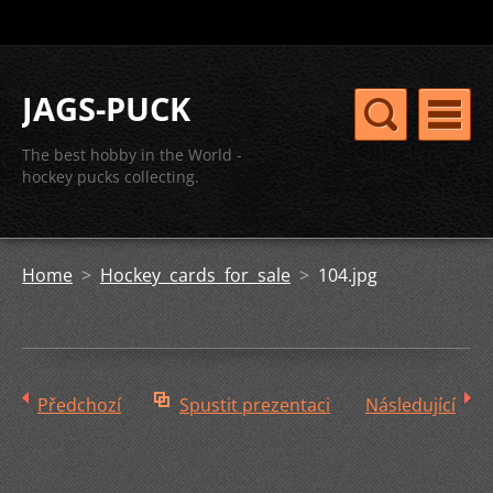
JAGS-PUCK
The best hobby in the World -
hockey pucks collecting.
Home
>
Hockey cards for sale
>
104.jpg
Předchozí
Spustit prezentaci
Následující