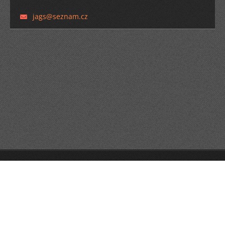
jags@sez
nam.cz
© 2014 Všechna práva vyhrazena.
Vytvořte si webové stránky zdarma!