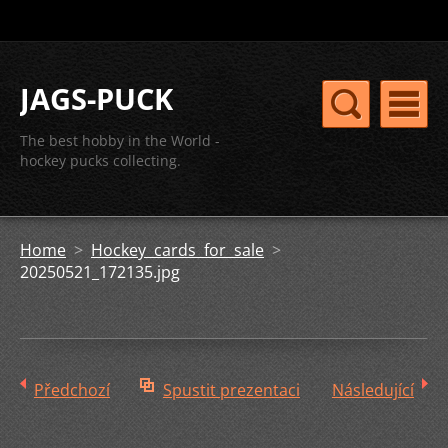
JAGS-PUCK
The best hobby in the World -
hockey pucks collecting.
Home
>
Hockey cards for sale
>
20250521_172135.jpg
Předchozí
Spustit prezentaci
Následující