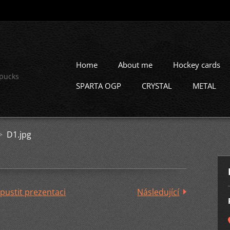
Home
About me
Hockey cards
 pucks
SPARTA OGP
CRYSTAL
METAL
>
D1.jpg
pustit prezentaci
Následující