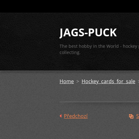
JAGS-PUCK
The best hobby in the World - hockey
collecting.
Home
>
Hockey cards for sale
Předchozí
S