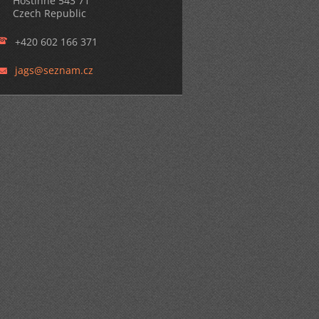
Hostinné 543 71
Czech Republic
+420 602 166 371
jags@sez
nam.cz