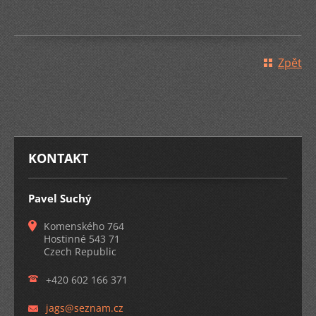
Zpět
KONTAKT
Pavel Suchý
Komenského 764
Hostinné 543 71
Czech Republic
+420 602 166 371
jags@sez
nam.cz