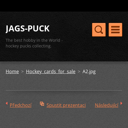
JAGS-PUCK
The best hobby in the World -
hockey pucks collecting.
Home
>
Hockey cards for sale
>
A2.jpg
Předchozí
Spustit prezentaci
Následující