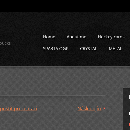
Home
About me
Hockey cards
 pucks
SPARTA OGP
CRYSTAL
METAL
pustit prezentaci
Následující