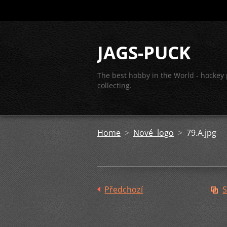
JAGS-PUCK
The best hobby in the World - hockey
collecting.
Home
>
Nové logo
>
79.A.jpg
Předchozí
S