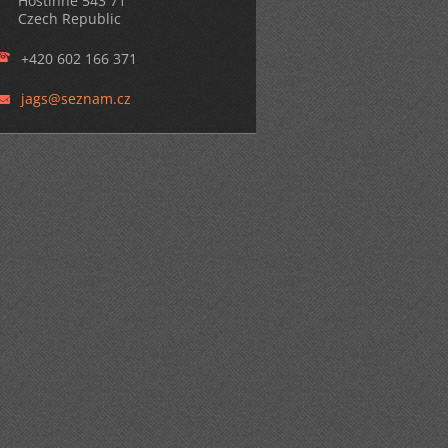
Hostinné 543 71
Czech Republic
+420 602 166 371
jags@sez
nam.cz