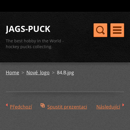
JAGS-PUCK
The best hobby in the World -
hockey pucks collecting.
Home
>
Nové logo
>
84.B.jpg
Předchozí
Spustit prezentaci
Následující