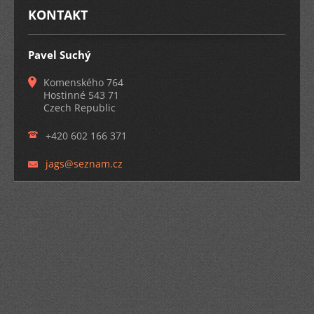
KONTAKT
Pavel Suchý
Komenského 764
Hostinné 543 71
Czech Republic
+420 602 166 371
jags@sez
nam.cz