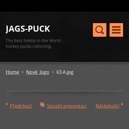
JAGS-PUCK
The best hobby in the World -
hockey pucks collecting.
Home
>
Nové logo
>
63.A.jpg
Předchozí
Spustit prezentaci
Následující