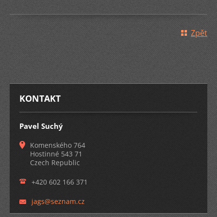
Zpět
KONTAKT
Pavel Suchý
Komenského 764
Hostinné 543 71
Czech Republic
+420 602 166 371
jags@sez
nam.cz