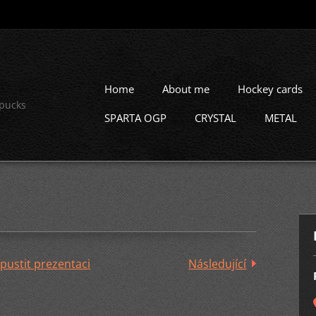
Home
About me
Hockey cards
 pucks
SPARTA OGP
CRYSTAL
METAL
pustit prezentaci
Následující