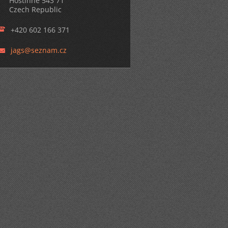
Hostinné 543 71
Czech Republic
+420 602 166 371
jags@sez
nam.cz