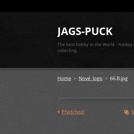
JAGS-PUCK
The best hobby in the World - hockey
collecting.
Home
>
Nové logo
>
66.B.jpg
Předchozí
S