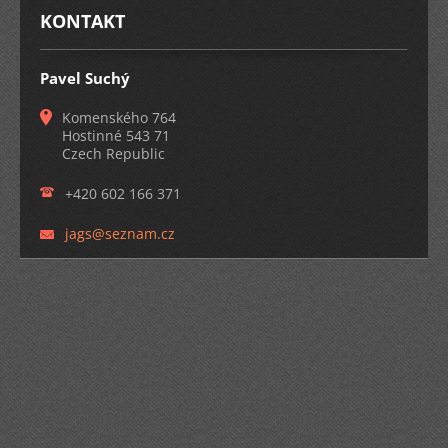
KONTAKT
Pavel Suchý
Komenského 764
Hostinné 543 71
Czech Republic
+420 602 166 371
jags@sez
nam.cz