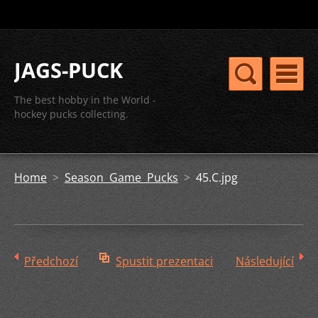
JAGS-PUCK
The best hobby in the World -
hockey pucks collecting.
Home
>
Season Game Pucks
>
45.C.jpg
Předchozí
Spustit prezentaci
Následující