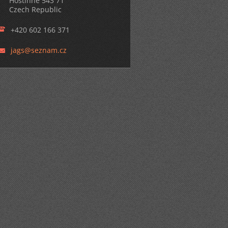
Hostinné 543 71
Czech Republic
+420 602 166 371
jags@sez
nam.cz