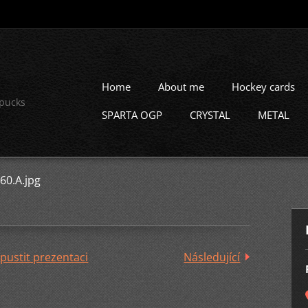
Home
About me
Hockey cards
 pucks
SPARTA OGP
CRYSTAL
METAL
60.A.jpg
pustit prezentaci
Následující