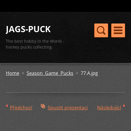
JAGS-PUCK
The best hobby in the World -
hockey pucks collecting.
Home
>
Season Game Pucks
>
77.A.jpg
Předchozí
Spustit prezentaci
Následující