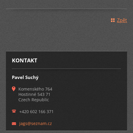
Zpět
KONTAKT
Pavel Suchý
Komenského 764
Hostinné 543 71
Czech Republic
+420 602 166 371
jags@sez
nam.cz