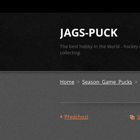
JAGS-PUCK
The best hobby in the World - hockey
collecting.
Home
>
Season Game Pucks
>
Předchozí
S