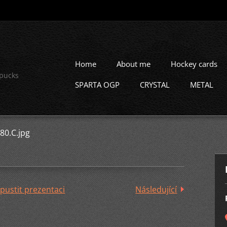
Home
About me
Hockey cards
 pucks
SPARTA OGP
CRYSTAL
METAL
80.C.jpg
pustit prezentaci
Následující