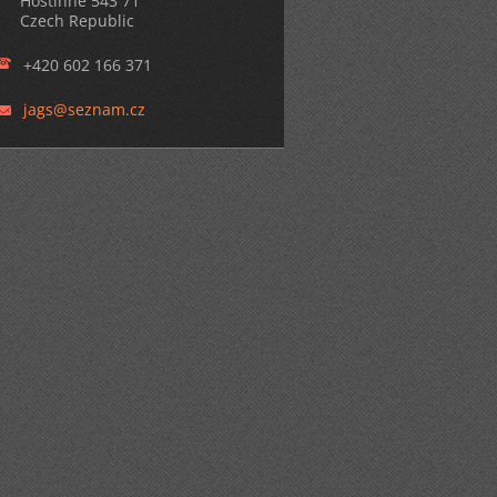
Hostinné 543 71
Czech Republic
+420 602 166 371
jags@sez
nam.cz